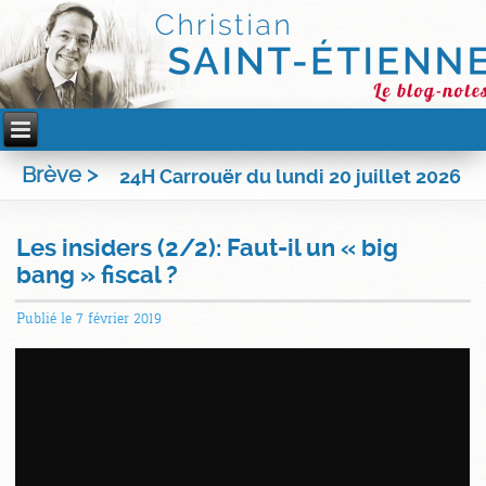
Brève >
24H Carrouër du lundi 20 juillet 2026
Les insiders (2/2): Faut-il un « big
bang » fiscal ?
Publié le
7 février 2019