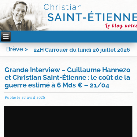
Brève >
24H Carrouër du lundi 20 juillet 2026
Grande Interview – Guillaume Hannezo
et Christian Saint-Étienne : le coût de la
guerre estimé à 6 Mds € – 21/04
Publié le
28 avril 2026