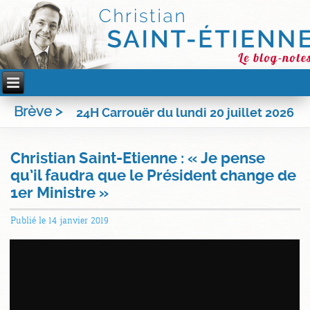
Brève >
24H Carrouër du lundi 20 juillet 2026
Christian Saint-Etienne : « Je pense
qu’il faudra que le Président change de
1er Ministre »
Publié le
14 janvier 2019