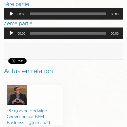
1ère partie
Lecteur
00:00
00:00
audio
2eme partie
Lecteur
00:00
00:00
audio
Actus en relation
18/19 avec Hedwige
Chevrillon sur BFM
Business – 3 juin 2026